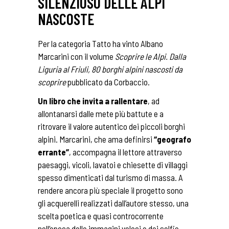
SILENZIOSO DELLE ALPI
NASCOSTE
Per la categoria Tatto ha vinto Albano
Marcarini con il volume
Scoprire le Alpi. Dalla
Liguria al Friuli, 80 borghi alpini nascosti da
scoprire
pubblicato da Corbaccio.
Un libro che invita a rallentare
, ad
allontanarsi dalle mete più battute e a
ritrovare il valore autentico dei piccoli borghi
alpini. Marcarini, che ama definirsi
“geografo
errante”
, accompagna il lettore attraverso
paesaggi, vicoli, lavatoi e chiesette di villaggi
spesso dimenticati dal turismo di massa. A
rendere ancora più speciale il progetto sono
gli acquerelli realizzati dall’autore stesso, una
scelta poetica e quasi controcorrente
nell’epoca delle immagini veloci e dei selfie.