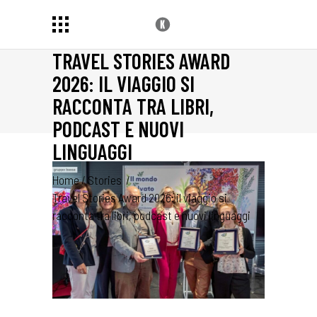
TRAVEL STORIES AWARD
2026: IL VIAGGIO SI
RACCONTA TRA LIBRI,
PODCAST E NUOVI
LINGUAGGI
Home
/
Stories
/
Travel Stories Award 2026: il viaggio si
racconta tra libri, podcast e nuovi linguaggi