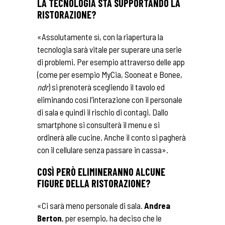
LA TECNOLOGIA STA SUPPORTANDO LA
RISTORAZIONE?
«Assolutamente sì, con la riapertura la
tecnologia sarà vitale per superare una serie
di problemi. Per esempio attraverso delle app
(come per esempio
MyCia
,
Sooneat
e
Bonee
,
ndr
) si prenoterà scegliendo il tavolo ed
eliminando così l’interazione con il personale
di sala e quindi il rischio di contagi. Dallo
smartphone si consulterà il menu e si
ordinerà alle cucine. Anche il conto si pagherà
con il cellulare senza passare in cassa».
COSÌ PERÒ ELIMINERANNO ALCUNE
FIGURE DELLA RISTORAZIONE?
«Ci sarà meno personale di sala.
Andrea
Berton
, per esempio, ha deciso che le