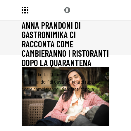
ANNA PRANDONI DI
GASTRONIMIKA CI
RACCONTA COME
CAMBIERANNO I RISTORANTI
DOPO LA QUARANTENA
Home
/
Digital Things
/
Anna Prandoni di Gastronimika ci racconta
come cambieranno i ristoranti dopo la
quarantena