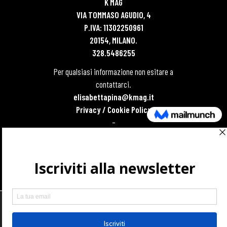
K MAG
VIA TOMMASO AGUDIO, 4
P.IVA: 11302250961
20154, MILANO.
328.5486255
Per qualsiasi informazione non esitare a
contattarci.
elisabettapina@kmag.it
Privacy / Cookie Policy
–
SCARICA IL MEDIA KIT
Usiamo i cookie per permettere la migliore esperienza d'uso ai
nostri utenti, mentre visitano il nostro sito.
Puoi attivare o disattivare i cookie che usiamo nelle