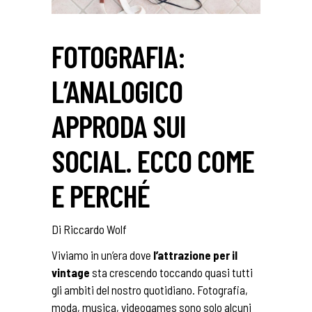
FOTOGRAFIA:
L’ANALOGICO
APPRODA SUI
SOCIAL. ECCO COME
E PERCHÉ
Di Riccardo Wolf
Viviamo in un’era dove
l’attrazione per il
vintage
sta crescendo toccando quasi tutti
gli ambiti del nostro quotidiano. Fotografia,
moda, musica, videogames sono solo alcuni