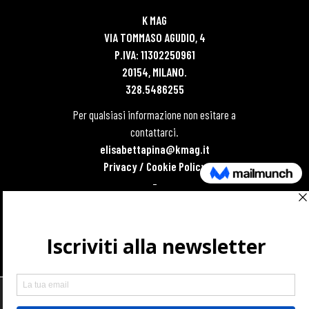
K MAG
VIA TOMMASO AGUDIO, 4
P.IVA: 11302250961
20154, MILANO.
328.5486255
Per qualsiasi informazione non esitare a
contattarci.
elisabettapina@kmag.it
Privacy / Cookie Policy
–
SCARICA IL MEDIA KIT
Usiamo i cookie per permettere la migliore esperienza d'uso ai
nostri utenti, mentre visitano il nostro sito.