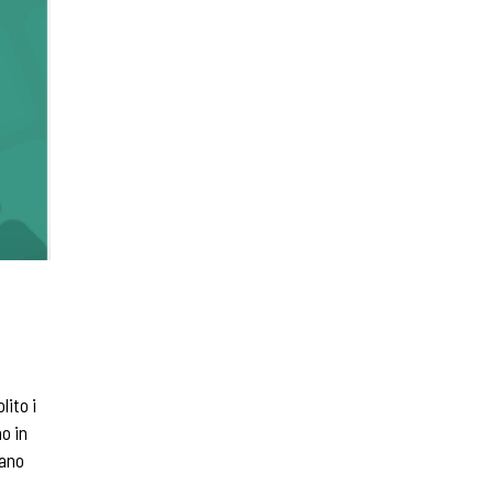
lito i
no in
tano