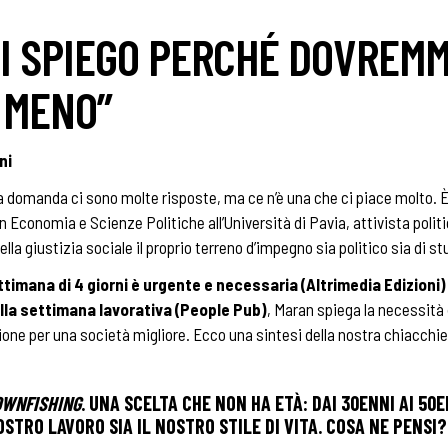
VI SPIEGO PERCHÉ DOVREM
 MENO”
ni
domanda ci sono molte risposte, ma ce n’è una che ci piace molto. È
in Economia e Scienze Politiche all’Università di Pavia, attivista polit
ella giustizia sociale il proprio terreno d’impegno sia politico sia di st
ttimana di 4 giorni è urgente e necessaria (Altrimedia Edizioni)
ella settimana lavorativa (People Pub)
, Maran spiega la necessità 
uzione per una società migliore. Ecco una sintesi della nostra chiacchi
WNFISHING
. UNA SCELTA CHE NON HA ETÀ: DAI 30ENNI AI 50
STRO LAVORO SIA IL NOSTRO STILE DI VITA. COSA NE PENSI?