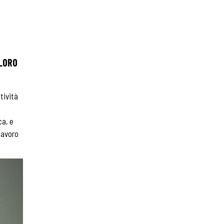
 LORO
tività
ca, e
lavoro