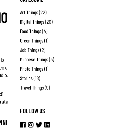
MO
Art Things
(22)
Digital Things
(20)
Food Things
(4)
Green Things
(1)
Job Things
(2)
Milanese Things
(3)
 la
ico e
Photo Things
(1)
udio.
Stories
(18)
Travel Things
(9)
di
erata
FOLLOW US
ENNI