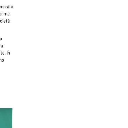
ecessita
Per me
ocietà
la
na
to. In
ano