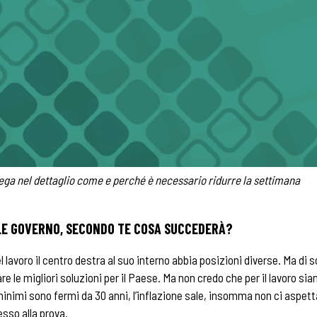
iega nel dettaglio come e perché è necessario ridurre la settimana
ALE GOVERNO, SECONDO TE COSA SUCCEDERÀ?
avoro il centro destra al suo interno abbia posizioni diverse. Ma di so
re le migliori soluzioni per il Paese. Ma non credo che per il lavoro sia
i minimi sono fermi da 30 anni, l’inflazione sale, insomma non ci aspet
sso alla prova.